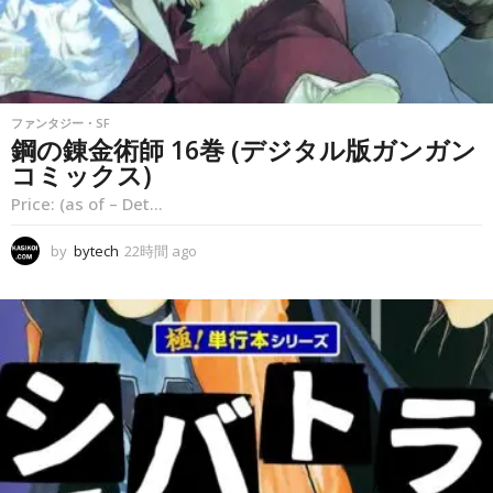
ファンタジー・SF
鋼の錬金術師 16巻 (デジタル版ガンガン
コミックス)
Price: (as of – Det...
by
bytech
22時間 ago
2
2
時
間
a
g
o