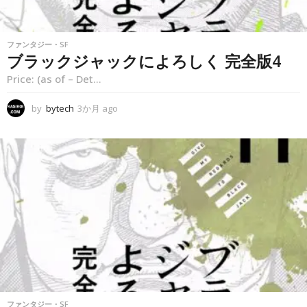
ファンタジー・SF
ブラックジャックによろしく 完全版4
Price: (as of – Det...
by
bytech
3か月 ago
3
か
月
a
g
o
ファンタジー・SF