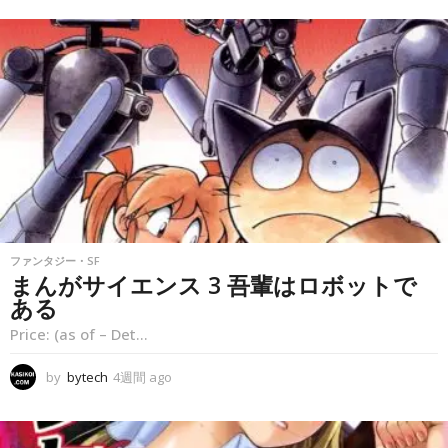
間
a
g
o
ファンタジー・SF
まんがサイエンス 3 吾輩はロボットで
ある
Price: (as of – Det...
by
bytech
4週間 ago
4
週
間
a