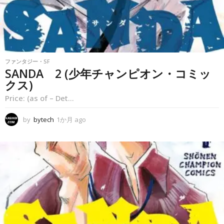
ファンタジー・SF
SANDA 2 (少年チャンピオン・コミッ
クス)
Price: (as of – Det...
by
bytech
1か月 ago
1
か
月
a
g
o