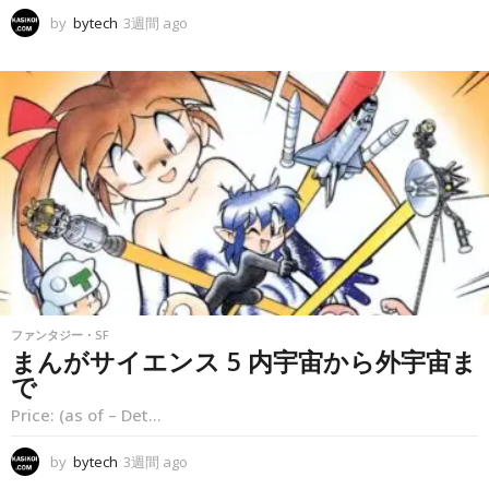
by
bytech
3週間 ago
3
週
間
a
g
o
ファンタジー・SF
まんがサイエンス 5 内宇宙から外宇宙ま
で
Price: (as of – Det...
by
bytech
3週間 ago
3
週