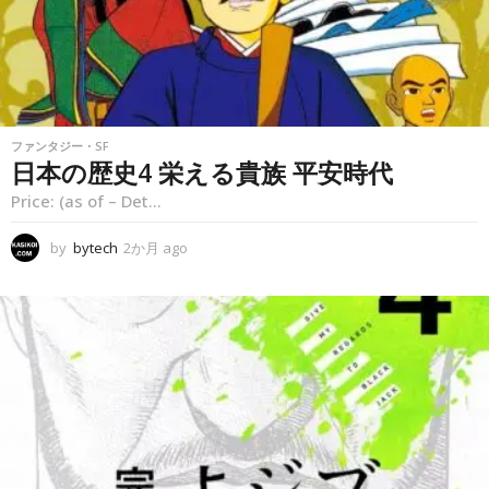
ファンタジー・SF
日本の歴史4 栄える貴族 平安時代
Price: (as of – Det...
by
bytech
2か月 ago
2
か
月
a
g
o