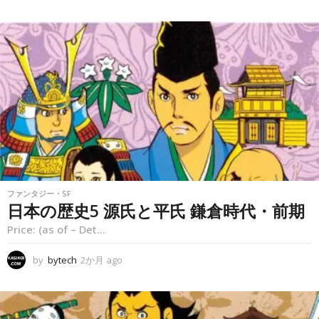
か
月
a
g
o
ファンタジー・SF
日本の歴史5 源氏と平氏 鎌倉時代・前期
Price: (as of – Det...
by
bytech
2か月 ago
2
か
月
a
g