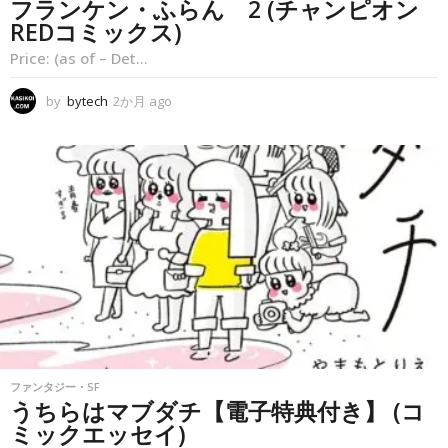
フランケン・ふらん 2 (チャンピオン
REDコミックス)
Price: (as of – Det...
by
bytech
2か月 ago
2
か
月
a
g
o
ファンタジー・SF
うちらはマブダチ【電子特典付き】 (コ
ミックエッセイ)