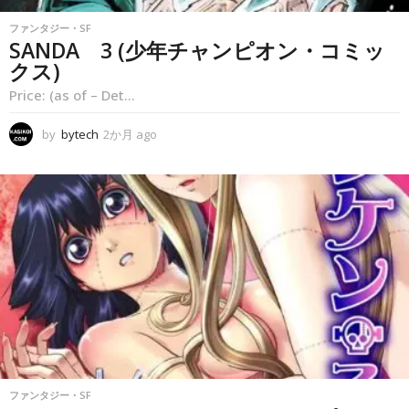
ファンタジー・SF
SANDA 3 (少年チャンピオン・コミッ
クス)
Price: (as of – Det...
by
bytech
2か月 ago
2
か
月
a
g
o
ファンタジー・SF