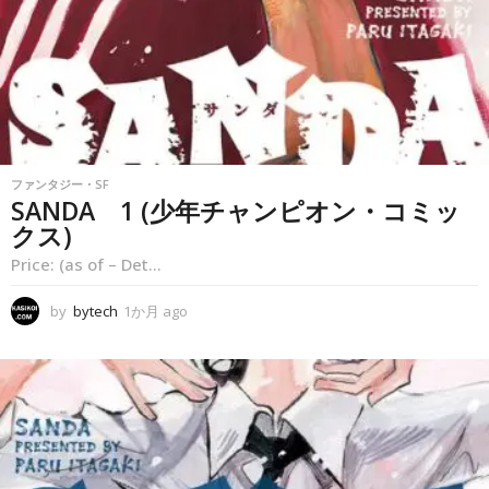
ファンタジー・SF
SANDA 1 (少年チャンピオン・コミッ
クス)
Price: (as of – Det...
by
bytech
1か月 ago
1
か
月
a
g
o