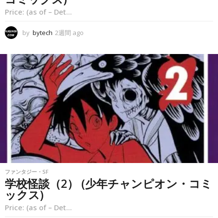
Price: (as of – Det...
by
bytech
2週間 ago
2
週
間
a
g
o
ファンタジー・SF
学校怪談（2） (少年チャンピオン・コミ
ックス)
Price: (as of – Det...