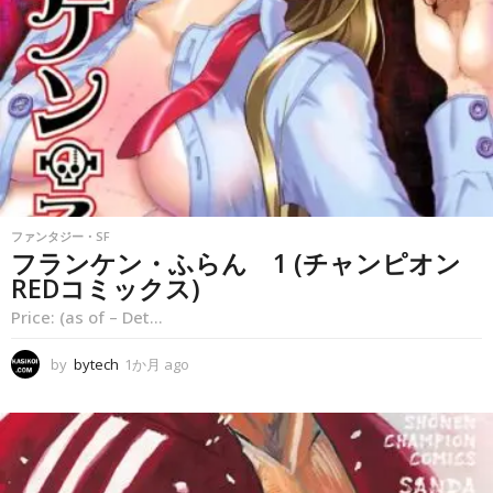
g
o
ファンタジー・SF
フランケン・ふらん 1 (チャンピオン
REDコミックス)
Price: (as of – Det...
by
bytech
1か月 ago
1
か
月
a
g
o