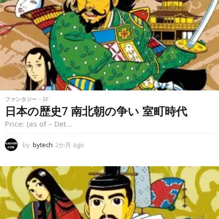
o
ファンタジー・SF
日本の歴史7 南北朝の争い 室町時代
Price: (as of – Det...
by
bytech
2か月 ago
2
か
月
a
g
o