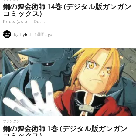
鋼の錬金術師 14巻 (デジタル版ガンガン
コミックス)
Price: (as of – Det...
by
bytech
1週間 ago
1
週
間
a
g
o
ファンタジー・SF
鋼の錬金術師 1巻 (デジタル版ガンガン
コミックス)