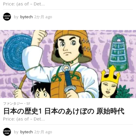
Price: (as of – Det...
by
bytech
2か月 ago
2
か
月
a
g
o
ファンタジー・SF
日本の歴史1 日本のあけぼの 原始時代
Price: (as of – Det...
by
bytech
2か月 ago
2