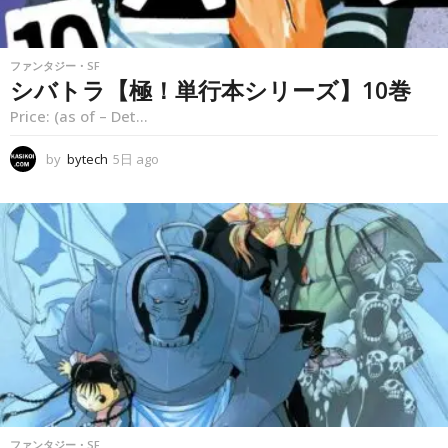
ファンタジー・SF
シバトラ【極！単行本シリーズ】10巻
Price: (as of – Det...
by
bytech
5日 ago
5
日
a
g
o
ファンタジー・SF