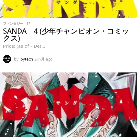
ファンタジー・SF
SANDA 4 (少年チャンピオン・コミッ
クス)
Price: (as of – Det...
by
bytech
2か月 ago
2
か
月
a
g
o