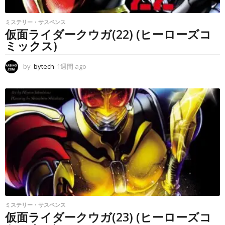
ミステリー・サスペンス
仮面ライダークウガ(22) (ヒーローズコ
ミックス)
by
bytech
1週間 ago
1
週
間
a
g
o
ミステリー・サスペンス
仮面ライダークウガ(23) (ヒーローズコ