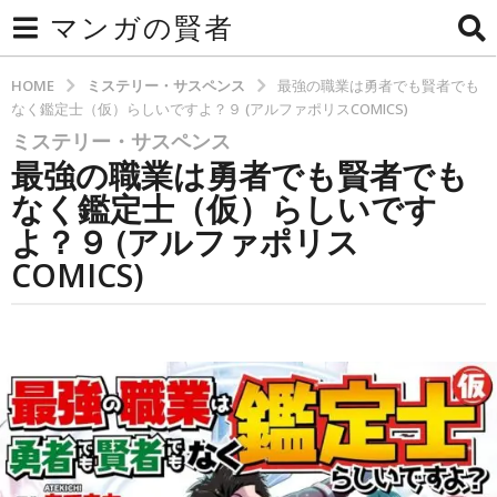
マンガの賢者
HOME
ミステリー・サスペンス
最強の職業は勇者でも賢者でも
なく鑑定士（仮）らしいですよ？９ (アルファポリスCOMICS)
ミステリー・サスペンス
3
最強の職業は勇者でも賢者でも
か
月
なく鑑定士（仮）らしいです
a
よ？９ (アルファポリス
g
COMICS)
o
3
か
b
y
月
b
a
y
g
t
e
o
c
h