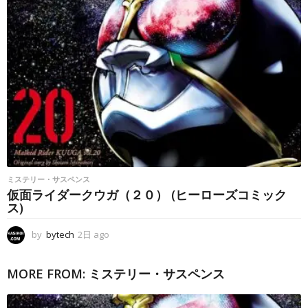
ミステリー・サスペンス
仮面ライダークウガ（２０） (ヒーローズコミック
ス)
by
bytech
2日 ago
2
日
a
MORE FROM:
ミステリー・サスペンス
g
o