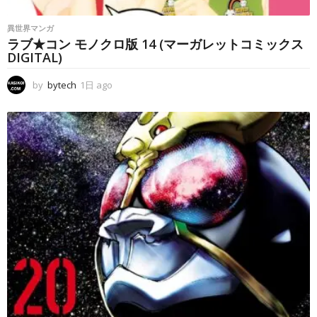
異世界マンガ
ラブ★コン モノクロ版 14 (マーガレットコミックス
DIGITAL)
by
bytech
1日 ago
1
日
a
g
o