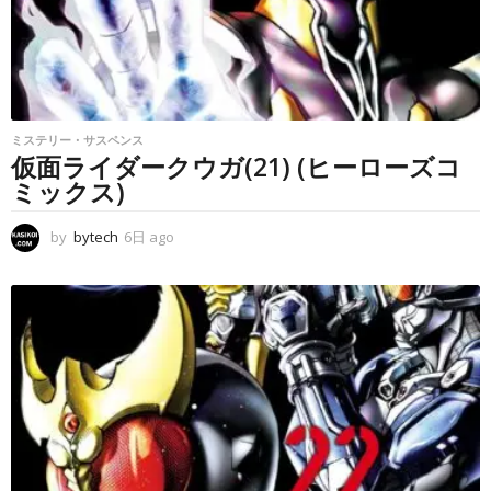
ミステリー・サスペンス
仮面ライダークウガ(21) (ヒーローズコ
ミックス)
by
bytech
6日 ago
6
日
a
g
o