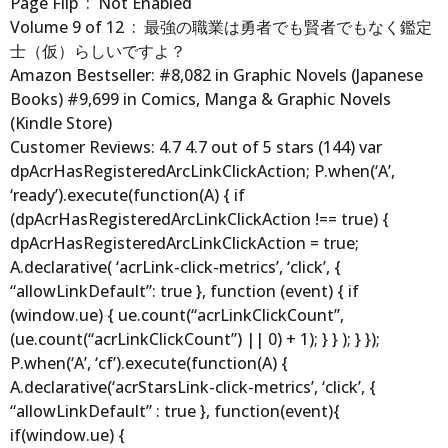
Page Flip ‏ : ‎ Not Enabled
Volume 9 of 12 ‏ : ‎ 最強の職業は勇者でも賢者でもなく鑑定
士（仮）らしいですよ？
Amazon Bestseller: #8,082 in Graphic Novels (Japanese
Books) #9,699 in Comics, Manga & Graphic Novels
(Kindle Store)
Customer Reviews: 4.7 4.7 out of 5 stars (144) var
dpAcrHasRegisteredArcLinkClickAction; P.when(‘A’,
‘ready’).execute(function(A) { if
(dpAcrHasRegisteredArcLinkClickAction !== true) {
dpAcrHasRegisteredArcLinkClickAction = true;
A.declarative( ‘acrLink-click-metrics’, ‘click’, {
“allowLinkDefault”: true }, function (event) { if
(window.ue) { ue.count(“acrLinkClickCount”,
(ue.count(“acrLinkClickCount”) || 0) + 1); } } ); } });
P.when(‘A’, ‘cf’).execute(function(A) {
A.declarative(‘acrStarsLink-click-metrics’, ‘click’, {
“allowLinkDefault” : true }, function(event){
if(window.ue) {