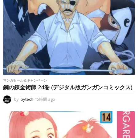
マンガセール＆キャンペーン
鋼の錬金術師 24巻 (デジタル版ガンガンコミックス)
by
bytech
15時間 ago
1
5
時
間
a
g
o