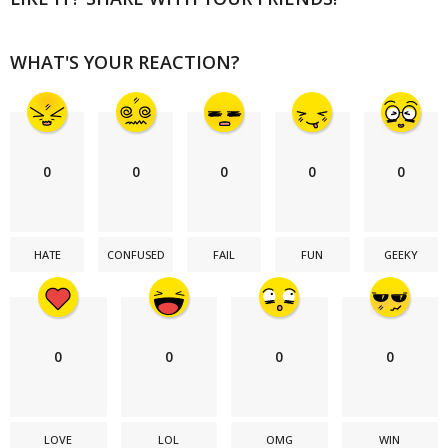
a
g
WHAT'S YOUR REACTION?
i
n
a
t
i
0
0
0
0
0
o
n
HATE
CONFUSED
FAIL
FUN
GEEKY
0
0
0
0
LOVE
LOL
OMG
WIN