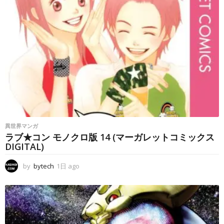
異世界マンガ
ラブ★コン モノクロ版 14 (マーガレットコミックス
DIGITAL)
by
bytech
1日 ago
1
日
a
g
o