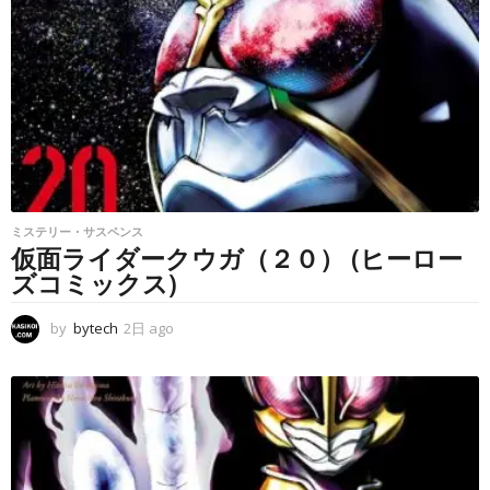
ミステリー・サスペンス
仮面ライダークウガ（２０） (ヒーロー
ズコミックス)
by
bytech
2日 ago
2
日
a
g
o