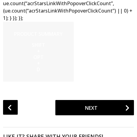
ue.count(“acrStarsLinkWithPopoverClickCount”,
(ue.count(“acrStarsLinkWithPopoverClickCount”) || 0) +
1); } }); });
PRODUCT SUMMARY
SHIFT
+
OPT
+
D
P
NEXT
o
s
t
P
LIKE IT? SHARE WITH YOUR FRIENDS!