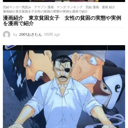
完結マンガ一気読み
アマゾン 漫画
,
マンガ ランキング
,
完結 漫画
,
漫画 紹介
,
漫画紹介東京貧困女子女性の貧困の実態や実例を漫画で紹介
漫画紹介 東京貧困女子 女性の貧困の実態や実例
を漫画で紹介
by
2001おさたん
1時間 ago
1
時
間
a
g
o