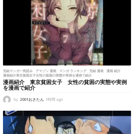
完結マンガ一気読み
アマゾン 漫画
,
マンガ ランキング
,
完結 漫画
,
漫画 紹介
,
漫画紹介東京貧困女子女性の貧困の実態や実例を漫画で紹介
漫画紹介 東京貧困女子 女性の貧困の実態や実例
を漫画で紹介
by
2001おさたん
1時間 ago
1
時
間
a
g
o