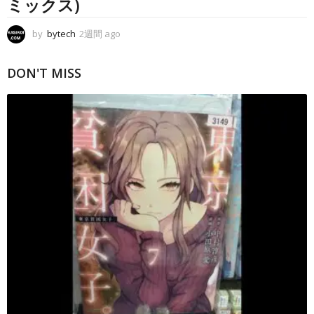
ミックス)
by
bytech
2週間 ago
2
週
間
DON'T MISS
a
g
o