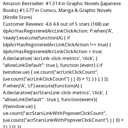
Amazon Bestseller: #1,514 in Graphic Novels (Japanese
Books) #1,577 in Comics, Manga & Graphic Novels
(Kindle Store)
Customer Reviews: 4.6 4.6 out of 5 stars (168) var
dpAcrHasRegisteredArcLinkClickAction; P.when(‘A’,
‘ready’).execute(function(A) { if
(dpAcrHasRegisteredArcLinkClickAction !== true) {
dpAcrHasRegisteredArcLinkClickAction = true;
A.declarative( ‘acrLink-click-metrics’, ‘click’, {
“allowLinkDefault”: true }, function (event) { if
(window.ue) { ue.count(“acrLinkClickCount”,
(ue.count(“acrLinkClickCount”) || 0) + 1); } } ); } });
P.when(‘A’, ‘cf’).execute(function(A) {
A.declarative(‘acrStarsLink-click-metrics’, ‘click’, {
“allowLinkDefault” : true }, function(event){
if(window.ue) {
ue.count(“acrStarsLinkWithPopoverClickCount”,
(ue.count(“acrStarsLinkWithPopoverClickCount”) || 0) +
1); } }); });