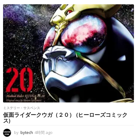
g
o
ミステリー・サスペンス
仮面ライダークウガ（２０） (ヒーローズコミック
ス)
by
bytech
4時間 ago
4