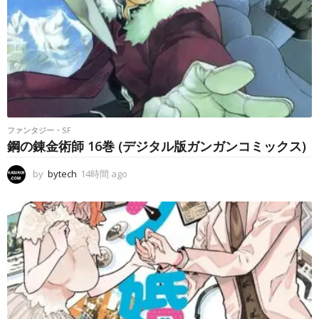
ファンタジー・SF
鋼の錬金術師 16巻 (デジタル版ガンガンコミックス)
by
bytech
14時間 ago
1
4
時
間
a
g
o