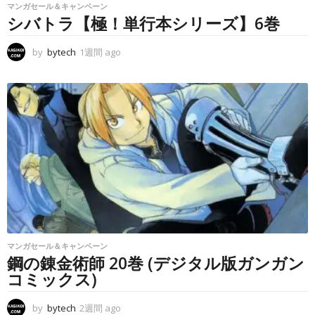
マンガセール＆キャンペーン
シバトラ【極！単行本シリーズ】6巻
by
bytech
1週間 ago
1
週
間
a
g
o
マンガセール＆キャンペーン
鋼の錬金術師 20巻 (デジタル版ガンガン
コミックス)
by
bytech
2週間 ago
2