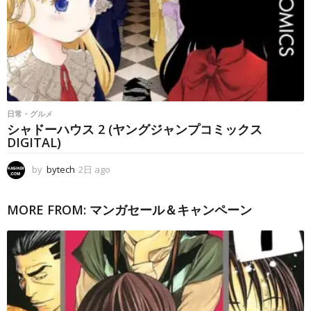
日常・グルメ
シャドーハウス 2 (ヤングジャンプコミックス
DIGITAL)
by
bytech
2日 ago
2
日
a
MORE FROM:
マンガセール＆キャンペーン
g
o