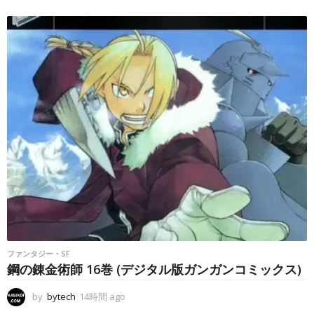
時
間
a
g
o
ファンタジー・SF
鋼の錬金術師 16巻 (デジタル版ガンガンコミックス)
by
bytech
14時間 ago
1
4