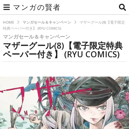
マンガの賢者
HOME
マンガセール＆キャンペーン
マザーグール(8)【電子限定
特典ペーパー付き】 (RYU COMICS)
マンガセール＆キャンペーン
2
マザーグール(8)【電子限定特典
か
月
ペーパー付き】 (RYU COMICS)
a
g
b
o
y
2
b
y
か
t
月
e
a
c
g
h
o