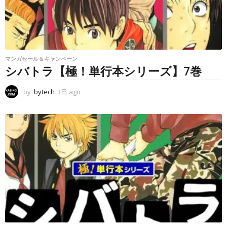
マンガセール＆キャンペーン
シバトラ【極！単行本シリーズ】7巻
by
bytech
3日 ago
3
日
a
g
o