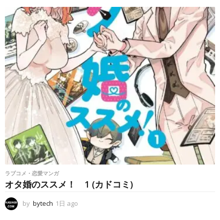
時
間
a
g
o
ラブコメ・恋愛マンガ
オタ婚のススメ！ 1 (カドコミ)
by
bytech
1日 ago
1
日