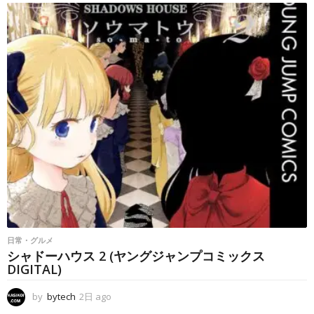
a
g
o
日常・グルメ
シャドーハウス 2 (ヤングジャンプコミックス
DIGITAL)
by
bytech
2日 ago
2
日