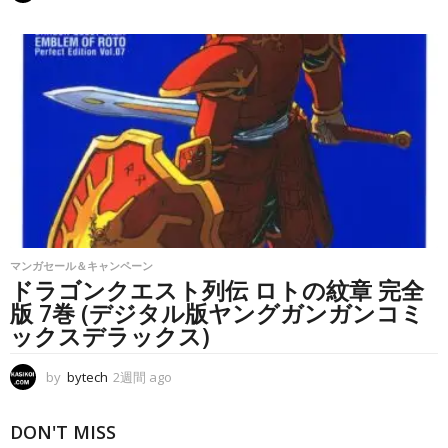
週
間
a
g
o
マンガセール＆キャンペーン
ドラゴンクエスト列伝 ロトの紋章 完全
版 7巻 (デジタル版ヤングガンガンコミ
ックスデラックス)
by
bytech
2週間 ago
2
週
間
DON'T MISS
a