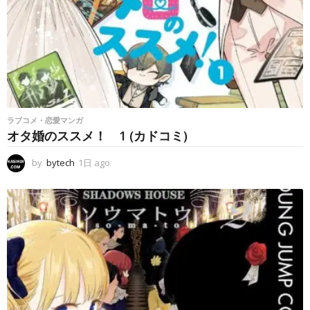
ラブコメ・恋愛マンガ
オタ婚のススメ！ 1 (カドコミ)
by
bytech
1日 ago
1
日
a
g
o