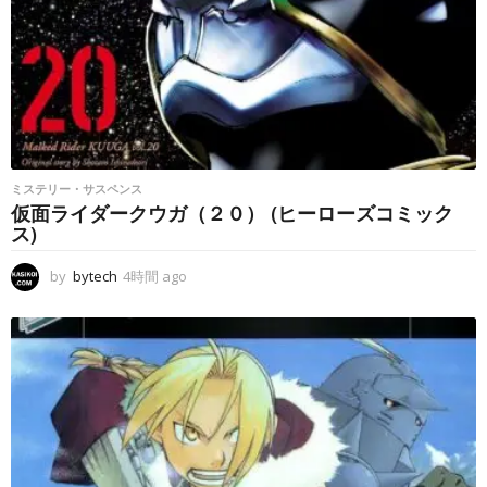
ミステリー・サスペンス
仮面ライダークウガ（２０） (ヒーローズコミック
ス)
by
bytech
4時間 ago
4
時
間
a
g
o