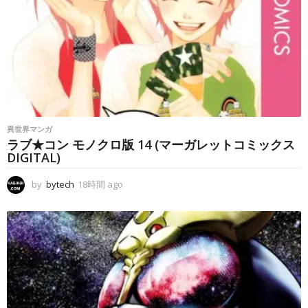
異世界マンガ
ラブ★コン モノクロ版 14 (マーガレットコミックス
DIGITAL)
by
bytech
18時間 ago
1
8
時
間
a
g
o