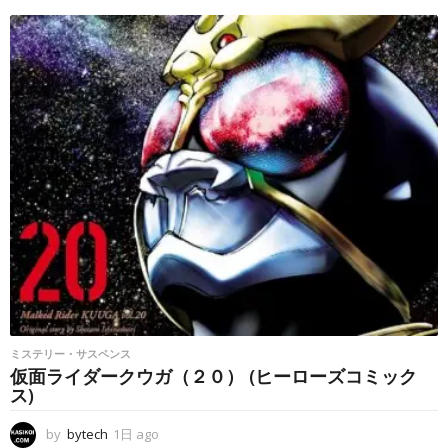
時
間
a
g
o
ミステリー・サスペンス
仮面ライダークウガ（２０） (ヒーローズコミック
ス)
by
bytech
1日 ago
1