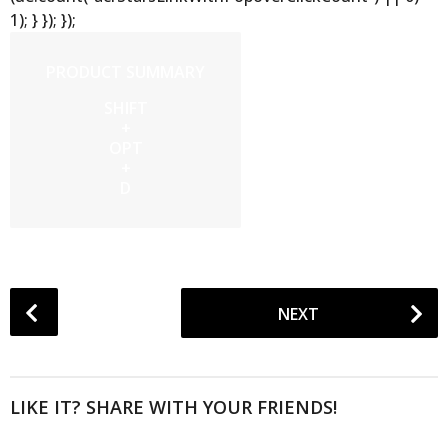
1); } }); });
PRODUCT SUMMARY
SHIFT
+
OPT
+
D
P
NEXT
o
s
t
P
LIKE IT? SHARE WITH YOUR FRIENDS!
a