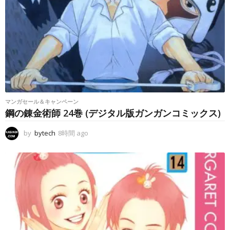
マンガセール＆キャンペーン
鋼の錬金術師 24巻 (デジタル版ガンガンコミックス)
by
bytech
8時間 ago
8
時
間
a
g
o