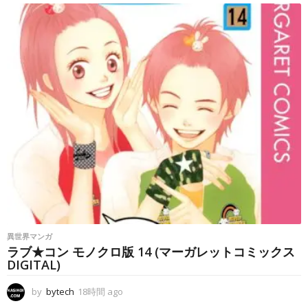
間
a
g
o
異世界マンガ
ラブ★コン モノクロ版 14 (マーガレットコミックス
DIGITAL)
by
bytech
18時間 ago
1
8