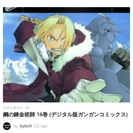
日
a
g
o
ファンタジー・SF
鋼の錬金術師 16巻 (デジタル版ガンガンコミックス)
by
bytech
2日 ago
2
日