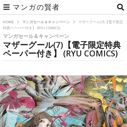
マンガの賢者
HOME
マンガセール＆キャンペーン
マザーグール(7)【電子限定
特典ペーパー付き】 (RYU COMICS)
マンガセール＆キャンペーン
2
マザーグール(7)【電子限定特典
か
月
ペーパー付き】 (RYU COMICS)
a
g
b
o
y
2
b
y
か
t
月
e
a
c
g
h
o