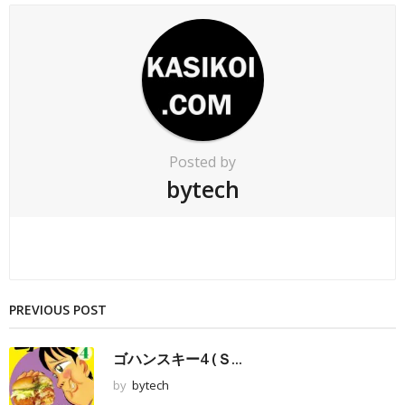
Posted by
bytech
PREVIOUS POST
ゴハンスキー4 (Ｓ...
by
bytech