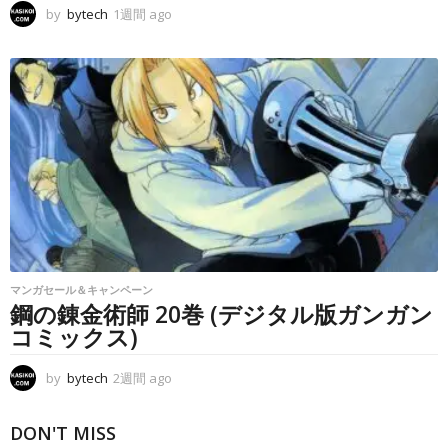
by
bytech
1週間 ago
1
週
間
a
g
o
マンガセール＆キャンペーン
鋼の錬金術師 20巻 (デジタル版ガンガン
コミックス)
by
bytech
2週間 ago
2
週
間
DON'T MISS
a