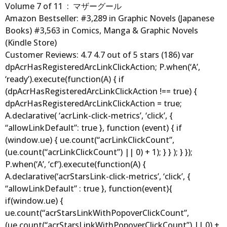
Volume 7 of 11 ‏ : ‎ マザーグール
Amazon Bestseller: #3,289 in Graphic Novels (Japanese
Books) #3,563 in Comics, Manga & Graphic Novels
(Kindle Store)
Customer Reviews: 4.7 4.7 out of 5 stars (186) var
dpAcrHasRegisteredArcLinkClickAction; P.when(‘A’,
‘ready’).execute(function(A) { if
(dpAcrHasRegisteredArcLinkClickAction !== true) {
dpAcrHasRegisteredArcLinkClickAction = true;
A.declarative( ‘acrLink-click-metrics’, ‘click’, {
“allowLinkDefault”: true }, function (event) { if
(window.ue) { ue.count(“acrLinkClickCount”,
(ue.count(“acrLinkClickCount”) || 0) + 1); } } ); } });
P.when(‘A’, ‘cf’).execute(function(A) {
A.declarative(‘acrStarsLink-click-metrics’, ‘click’, {
“allowLinkDefault” : true }, function(event){
if(window.ue) {
ue.count(“acrStarsLinkWithPopoverClickCount”,
(ue.count(“acrStarsLinkWithPopoverClickCount”) || 0) +