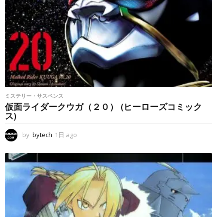
ミステリー・サスペンス
仮面ライダークウガ（２０） (ヒーローズコミック
ス)
by
bytech
1日 ago
1
日
a
g
o