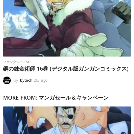
ファンタジー・SF
鋼の錬金術師 16巻 (デジタル版ガンガンコミックス)
by
bytech
2日 ago
2
日
a
MORE FROM:
マンガセール＆キャンペーン
g
o