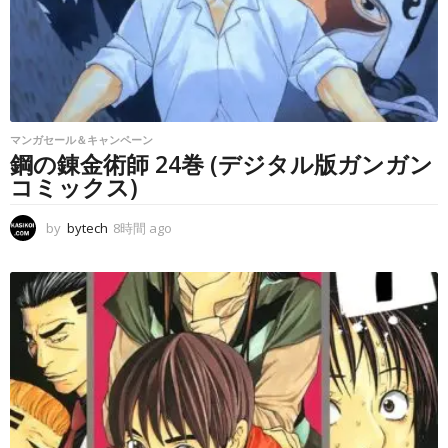
マンガセール＆キャンペーン
鋼の錬金術師 24巻 (デジタル版ガンガン
コミックス)
by
bytech
8時間 ago
8
時
間
a
g
o