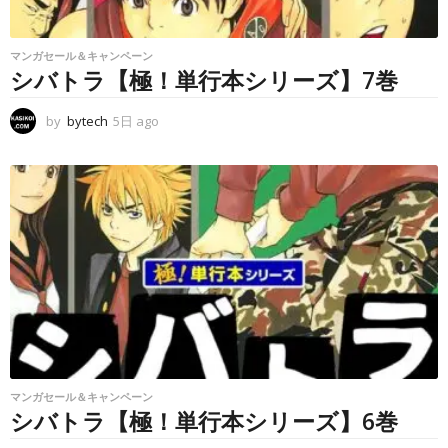
マンガセール＆キャンペーン
シバトラ【極！単行本シリーズ】7巻
by
bytech
5日 ago
5
日
a
g
o
マンガセール＆キャンペーン
シバトラ【極！単行本シリーズ】6巻