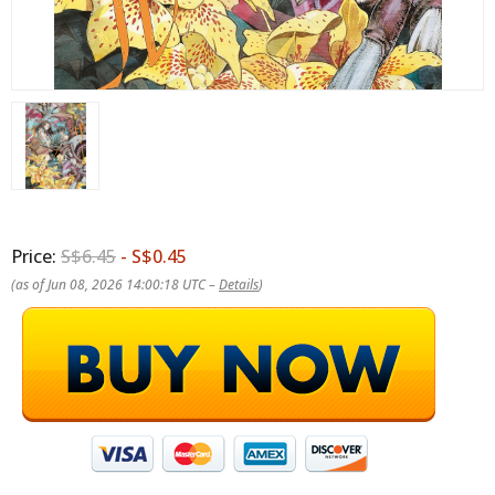
Price:
S$6.45
- S$0.45
(as of Jun 08, 2026 14:00:18 UTC –
Details
)