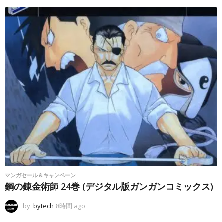
g
o
マンガセール＆キャンペーン
鋼の錬金術師 24巻 (デジタル版ガンガンコミックス)
by
bytech
8時間 ago
8
時