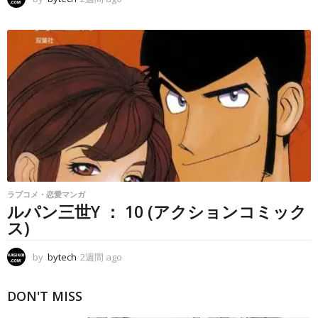
週
間
a
g
o
ラブコメ・恋愛マンガ
ルパン三世Y ： 10 (アクションコミック
ス)
by
bytech
2週間 ago
2
週
間
DON'T MISS
a
g