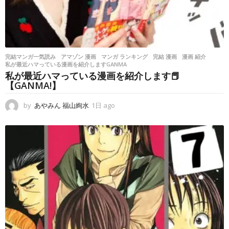
完結マンガ一気読み
アマゾン 漫画
,
マンガ ランキング
,
完結 漫画
,
漫画 紹介
,
私が最近ハマっている漫画を紹介しますGANMA
私が最近ハマっている漫画を紹介します📕
【GANMA!】
by
あやみん 福山絢水
1日 ago
1
日
a
g
o