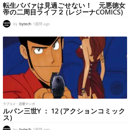
転生ババァは見過ごせない！ 元悪徳女
帝の二周目ライフ２ (レジーナCOMICS)
by
bytech
1週間 ago
1
週
間
a
g
o
ラブコメ・恋愛マンガ
ルパン三世Y ： 12 (アクションコミック
ス)
by
bytech
2週間 ago
2