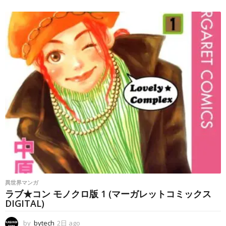
日
a
g
o
異世界マンガ
ラブ★コン モノクロ版 1 (マーガレットコミックス
DIGITAL)
by
bytech
2日 ago
2