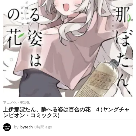
o
アニメ化・実写化
上伊那ぼたん、酔へる姿は百合の花 4 (ヤングチャ
ンピオン・コミックス)
by
bytech
8時間 ago
8
時