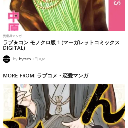
異世界マンガ
ラブ★コン モノクロ版 1 (マーガレットコミックス
DIGITAL)
by
bytech
2日 ago
2
日
a
MORE FROM:
ラブコメ・恋愛マンガ
g
o