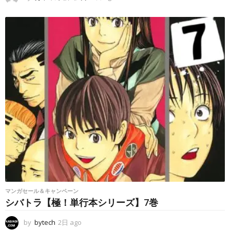
日
a
g
o
マンガセール＆キャンペーン
シバトラ【極！単行本シリーズ】7巻
by
bytech
2日 ago
2