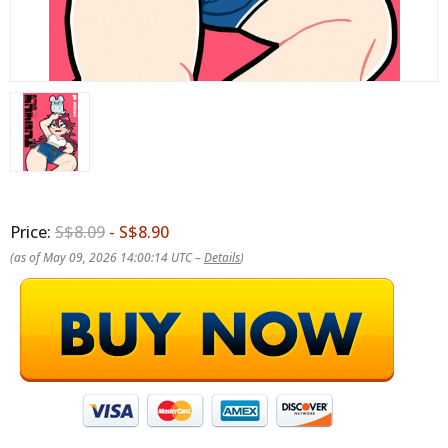
Price:
S$8.09
- S$8.90
(as of May 09, 2026 14:00:14 UTC –
Details
)