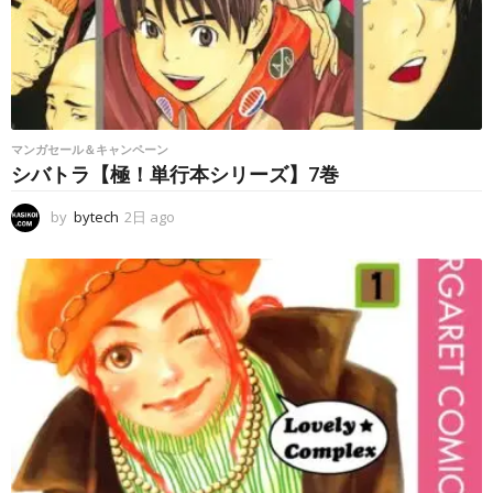
マンガセール＆キャンペーン
シバトラ【極！単行本シリーズ】7巻
by
bytech
2日 ago
2
日
a
g
o