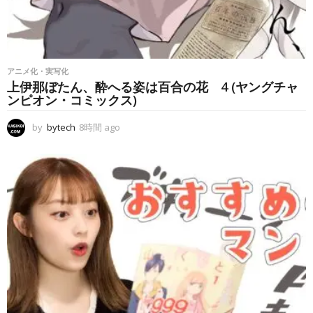
アニメ化・実写化
上伊那ぼたん、酔へる姿は百合の花 4 (ヤングチャ
ンピオン・コミックス)
by
bytech
8時間 ago
8
時
間
a
g
o