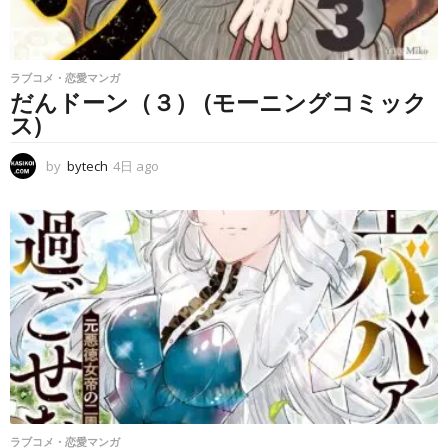
ラブコメ・恋愛マンガ
だんドーン（３） (モーニングコミック
ス)
by
bytech
4日 ago
4
日
a
g
o
ラブコメ・恋愛マンガ