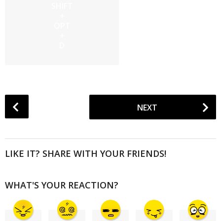
SHIFT
+
OPT
+
D
P
NEXT
o
s
t
P
LIKE IT? SHARE WITH YOUR FRIENDS!
a
g
WHAT'S YOUR REACTION?
i
n
a