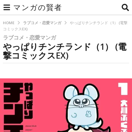
マンガの賢者
HOME
ラブコメ・恋愛マンガ
やっぱりチンチランド（1） (電撃
コミックスEX)
ラブコメ・恋愛マンガ
3
やっぱりチンチランド（1） (電
か
月
撃コミックスEX)
a
g
b
o
y
3
b
y
か
t
月
e
a
c
g
h
o