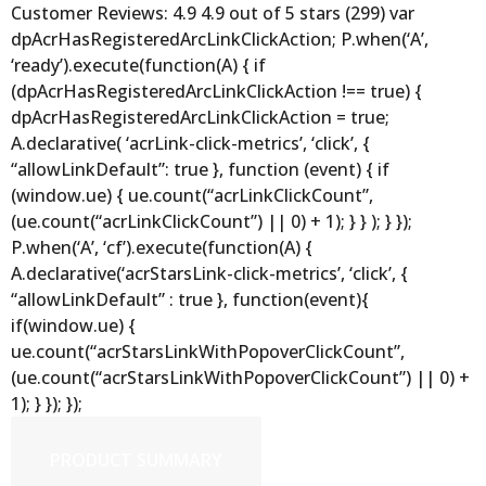
Customer Reviews: 4.9 4.9 out of 5 stars (299) var
dpAcrHasRegisteredArcLinkClickAction; P.when(‘A’,
‘ready’).execute(function(A) { if
(dpAcrHasRegisteredArcLinkClickAction !== true) {
dpAcrHasRegisteredArcLinkClickAction = true;
A.declarative( ‘acrLink-click-metrics’, ‘click’, {
“allowLinkDefault”: true }, function (event) { if
(window.ue) { ue.count(“acrLinkClickCount”,
(ue.count(“acrLinkClickCount”) || 0) + 1); } } ); } });
P.when(‘A’, ‘cf’).execute(function(A) {
A.declarative(‘acrStarsLink-click-metrics’, ‘click’, {
“allowLinkDefault” : true }, function(event){
if(window.ue) {
ue.count(“acrStarsLinkWithPopoverClickCount”,
(ue.count(“acrStarsLinkWithPopoverClickCount”) || 0) +
1); } }); });
PRODUCT SUMMARY