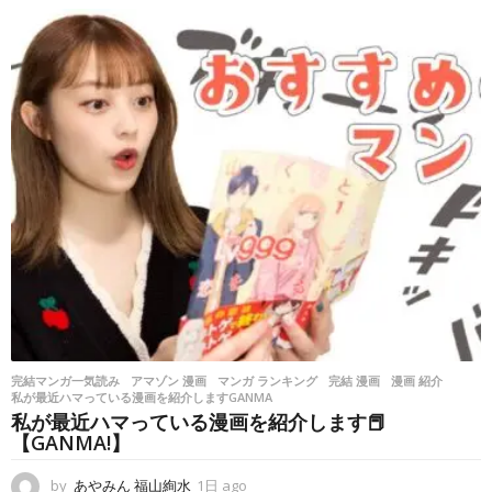
間
a
g
o
完結マンガ一気読み
アマゾン 漫画
,
マンガ ランキング
,
完結 漫画
,
漫画 紹介
,
私が最近ハマっている漫画を紹介しますGANMA
私が最近ハマっている漫画を紹介します📕
【GANMA!】
by
あやみん 福山絢水
1日 ago
1